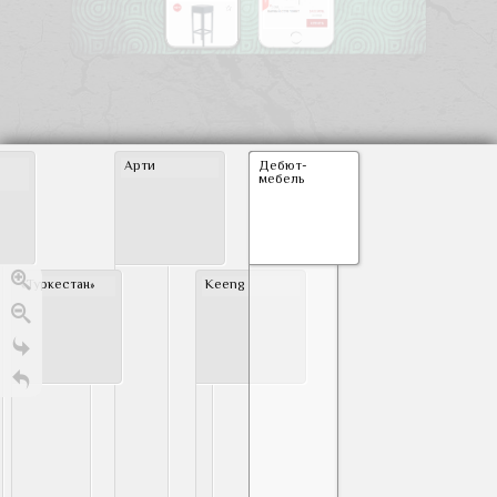
Арти
Дебют-
л
мебель
«Туркестан»
Keeng