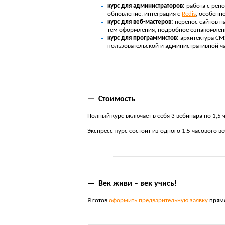
курс для администраторов:
работа с репо
обновление, интеграция с
Redis
, особенн
курс для веб-мастеров:
перенос сайтов н
тем оформления, подробное ознакомлен
курс для программистов:
архитектура CM
пользовательской и административной ч
— Стоимость
Полный курс включает в себя 3 вебинара по 1,5 
Экспресс-курс состоит из одного 1,5 часового в
— Век живи – век учись!
Я готов
оформить предварительную заявку
прямо