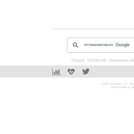
Резюме
-
Портфолио
-
Поддержка са
Сайт запущен: 17, я
Концепция и д