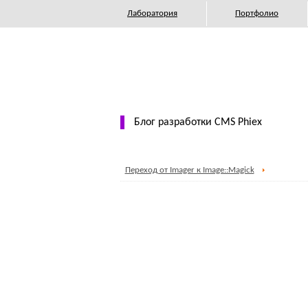
Лаборатория
Портфолио
Блог разработки CMS Phiex
Переход от Imager к Image::Magick