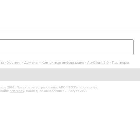
йта
-
Хостинг
-
Домены
-
Контактная информация
-
Ap-Client 3.0
-
Партнеры
нварь 2002. Права зарегестрированы: АПОФЕОЗЪ laboratories.
изайн:
КNarkhov
. Последнее обновление: 6, Август 2026