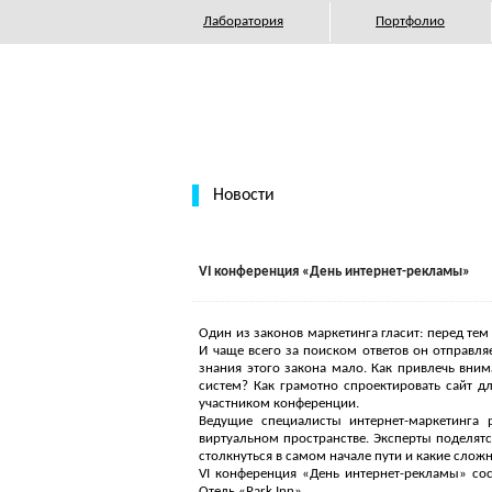
Лаборатория
Портфолио
Новости
VI конференция «День интернет-рекламы»
Один из законов маркетинга гласит: перед тем
И чаще всего за поиском ответов он отправля
знания этого закона мало. Как привлечь вни
систем? Как грамотно спроектировать сайт д
участником конференции.
Ведущие специалисты интернет-маркетинга
виртуальном пространстве. Эксперты поделят
столкнуться в самом начале пути и какие сло
VI конференция «День интернет-рекламы» сос
Отель «Park Inn».